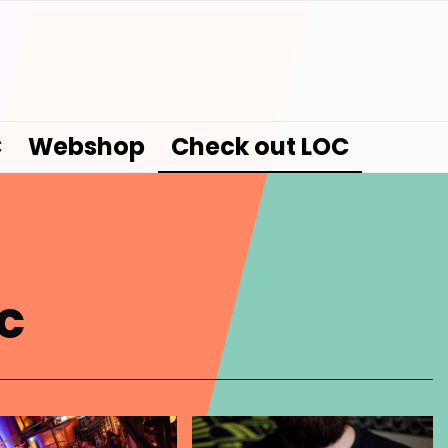
C
Webshop
Check out LOC
OC